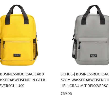
Schul-
|
rucksack
Businessrucksack
40
x
37cm
weisend
wasserabweisend
in
Hellgrau
mit
 den Warenkorb legen
In den Warenkorb leg
hluss
Reißverschluss
 BUSINESSRUCKSACK 40 X
SCHUL-| BUSINESSRUCKSAC
SSERABWEISEND IN GELB
37CM WASSERABWEISEND I
SSVERSCHLUSS
HELLGRAU MIT REISSVERSC
r
Regulärer
€59,95
Preis