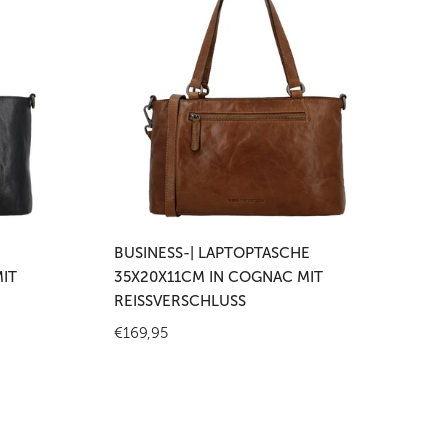
Laptoptasche
35x20x11cm
in
Cognac
mit
Reißverschluss
en
In den Warenkorb legen
BUSINESS-| LAPTOPTASCHE
IT
35X20X11CM IN COGNAC MIT
REISSVERSCHLUSS
Regulärer
€169,95
Preis