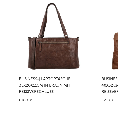
Business-
Business
|
|
Laptoptasche
Laptopta
35x20x11cm
40x32cm
in
in
Braun
Cognac
mit
mit
Reißverschluss
Reißversc
In den Warenkorb legen
In
BUSINESS-| LAPTOPTASCHE
BUSINES
35X20X11CM IN BRAUN MIT
40X32CM
REISSVERSCHLUSS
REISSVE
Regulärer
€169,95
Reguläre
€219,95
Preis
Preis