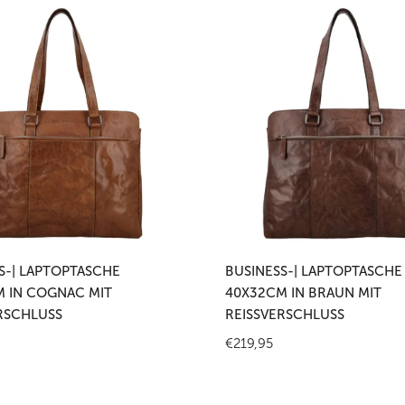
-
Business-
|
sche
Laptoptasche
40x32cm
in
Braun
mit
hluss
Reißverschluss
 den Warenkorb legen
In den Warenkorb leg
S-| LAPTOPTASCHE
BUSINESS-| LAPTOPTASCHE
 IN COGNAC MIT
40X32CM IN BRAUN MIT
RSCHLUSS
REISSVERSCHLUSS
r
Regulärer
€219,95
Preis