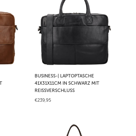
Laptoptasche
41x31x11cm
in
Schwarz
mit
Reißverschluss
en
In den Warenkorb legen
BUSINESS-| LAPTOPTASCHE
T
41X31X11CM IN SCHWARZ MIT
REISSVERSCHLUSS
Regulärer
€239,95
Preis
Business-
|