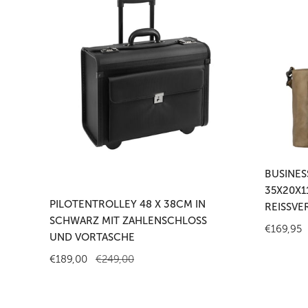
x
Laptopta
38cm
35x20x1
in
in
Schwarz
Taupe
mit
mit
Zahlenschloss
Reißversc
und
Vortasche
In
In den Warenkorb legen
BUSINES
35X20X1
PILOTENTROLLEY 48 X 38CM IN
REISSVE
SCHWARZ MIT ZAHLENSCHLOSS
Reguläre
€169,95
UND VORTASCHE
Preis
Verkaufspreis
€189,00
Regulärer
€249,00
Preis