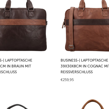
sche
Laptoptasche
cm
39x30x8cm
in
Cognac
mit
hluss
Reißverschluss
 den Warenkorb legen
In den Warenkorb leg
S-| LAPTOPTASCHE
BUSINESS-| LAPTOPTASCHE
CM IN BRAUN MIT
39X30X8CM IN COGNAC MI
RSCHLUSS
REISSVERSCHLUSS
r
Regulärer
€259,95
Preis
-
Business-
|