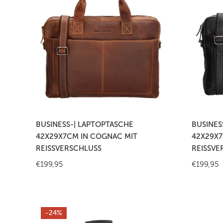
Laptoptasche
Laptopta
42x29x7cm
42x29x7
in
in
Cognac
Schwarz
mit
mit
Reißverschluss
Reißversc
In den Warenkorb legen
In
BUSINESS-| LAPTOPTASCHE
BUSINES
42X29X7CM IN COGNAC MIT
42X29X7
REISSVERSCHLUSS
REISSVE
Regulärer
€199,95
Reguläre
€199,95
Preis
Preis
Pilotentrolley
Business
-24%
48
|