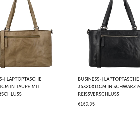
sche
Laptoptasche
1cm
35x20x11cm
in
Schwarz
mit
hluss
Reißverschluss
 den Warenkorb legen
In den Warenkorb leg
S-| LAPTOPTASCHE
BUSINESS-| LAPTOPTASCHE
1CM IN TAUPE MIT
35X20X11CM IN SCHWARZ M
RSCHLUSS
REISSVERSCHLUSS
r
Regulärer
€169,95
Preis