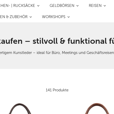
CHEN- | RUCKSÄCKE
GELDBÖRSEN
REISEN
REN & ZUBEHÖR
WORKSHOPS
ufen – stilvoll & funktional f
igem Kunstleder – ideal für Büro, Meetings und Geschäftsreisen. 
141 Produkte
-
Business-
|