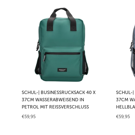
Schul-
Schul-
|
|
Businessrucksack
Business
40
40
x
x
37cm
37cm
wasserabweisend
wasserab
in
in
Petrol
Hellblau
mit
mit
In den Warenkorb legen
In
Reißverschluss
Reißversc
SCHUL-| BUSINESSRUCKSACK 40 X
SCHUL-|
37CM WASSERABWEISEND IN
37CM WA
PETROL MIT REISSVERSCHLUSS
HELLBLA
Regulärer
€59,95
Reguläre
€59,95
Preis
Preis