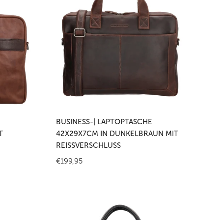
Laptoptasche
42x29x7cm
in
Dunkelbraun
mit
Reißverschluss
en
In den Warenkorb legen
BUSINESS-| LAPTOPTASCHE
T
42X29X7CM IN DUNKELBRAUN MIT
REISSVERSCHLUSS
Regulärer
€199,95
Preis
Business-
|