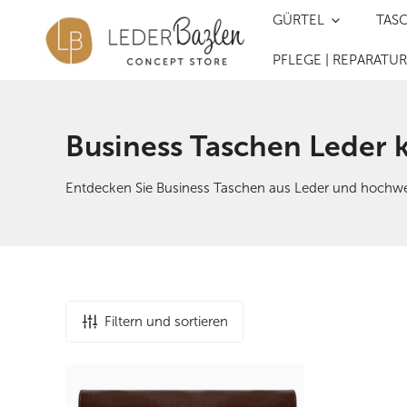
Inhalt springen
GÜRTEL
TAS
PFLEGE | REPARATU
S
Business Taschen Leder ka
a
Entdecken Sie Business Taschen aus Leder und hochwert
m
m
l
Filtern und sortieren
u
Businesstasche
Business
n
|
|