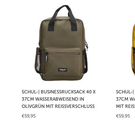
Schul-
Schul-
|
|
Businessrucksack
Business
40
40
x
x
37cm
37cm
wasserabweisend
wasserab
in
in
Olivgrün
Gelb
mit
mit
In den Warenkorb legen
In
Reißverschluss
Reißversc
SCHUL-| BUSINESSRUCKSACK 40 X
SCHUL-|
37CM WASSERABWEISEND IN
37CM WA
OLIVGRÜN MIT REISSVERSCHLUSS
MIT REI
Regulärer
€59,95
Reguläre
€59,95
Preis
Preis