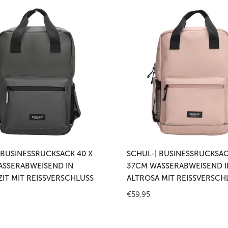
Schul-
|
rucksack
Businessrucksack
40
x
37cm
weisend
wasserabweisend
in
Altrosa
mit
 den Warenkorb legen
In den Warenkorb leg
hluss
Reißverschluss
 BUSINESSRUCKSACK 40 X
SCHUL-| BUSINESSRUCKSAC
SSERABWEISEND IN
37CM WASSERABWEISEND I
IT MIT REISSVERSCHLUSS
ALTROSA MIT REISSVERSCHL
r
Regulärer
€59,95
Preis