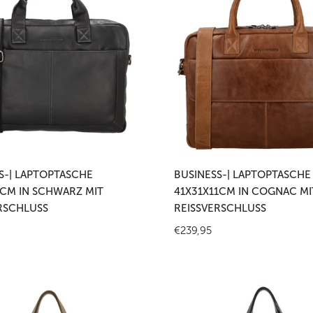
sche
Laptoptasche
cm
41x31x11cm
in
Cognac
mit
hluss
Reißverschluss
 den Warenkorb legen
In den Warenkorb leg
S-| LAPTOPTASCHE
BUSINESS-| LAPTOPTASCHE
CM IN SCHWARZ MIT
41X31X11CM IN COGNAC MI
RSCHLUSS
REISSVERSCHLUSS
r
Regulärer
€239,95
Preis
-
Business-
|