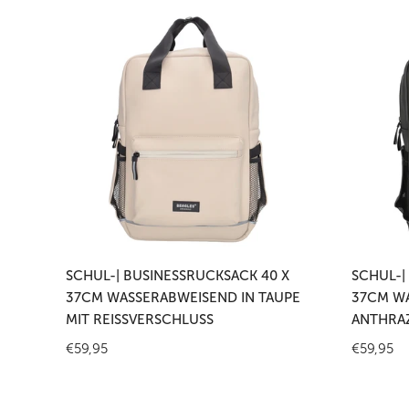
Schul-
Schul-
|
|
Businessrucksack
Business
40
40
x
x
37cm
37cm
wasserabweisend
wasserab
in
in
Taupe
Anthrazit
mit
mit
In den Warenkorb legen
In
Reißverschluss
Reißversc
SCHUL-| BUSINESSRUCKSACK 40 X
SCHUL-|
37CM WASSERABWEISEND IN TAUPE
37CM WA
MIT REISSVERSCHLUSS
ANTHRAZ
Regulärer
€59,95
Reguläre
€59,95
Preis
Preis