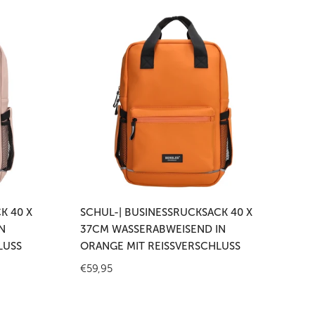
Schul-
|
Businessrucksack
40
x
37cm
wasserabweisend
in
Orange
mit
en
In den Warenkorb legen
Reißverschluss
K 40 X
SCHUL-| BUSINESSRUCKSACK 40 X
N
37CM WASSERABWEISEND IN
USS
ORANGE MIT REISSVERSCHLUSS
Regulärer
€59,95
Preis