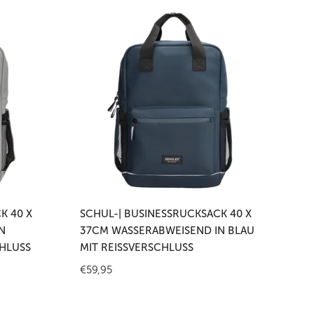
Schul-
|
Businessrucksack
40
x
37cm
wasserabweisend
in
Blau
mit
en
In den Warenkorb legen
Reißverschluss
K 40 X
SCHUL-| BUSINESSRUCKSACK 40 X
N
37CM WASSERABWEISEND IN BLAU
HLUSS
MIT REISSVERSCHLUSS
Regulärer
€59,95
Preis