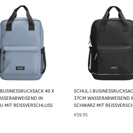
Schul-
|
rucksack
Businessrucksack
40
x
37cm
weisend
wasserabweisend
in
Schwarz
mit
 den Warenkorb legen
In den Warenkorb leg
hluss
Reißverschluss
 BUSINESSRUCKSACK 40 X
SCHUL-| BUSINESSRUCKSAC
SSERABWEISEND IN
37CM WASSERABWEISEND I
U MIT REISSVERSCHLUSS
SCHWARZ MIT REISSVERSCH
r
Regulärer
€59,95
Preis