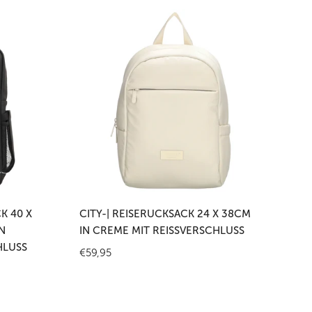
City-
|
Reiserucksack
24
x
38cm
in
Creme
mit
Reißverschluss
en
In den Warenkorb legen
K 40 X
CITY-| REISERUCKSACK 24 X 38CM
N
IN CREME MIT REISSVERSCHLUSS
LUSS
Regulärer
€59,95
Preis