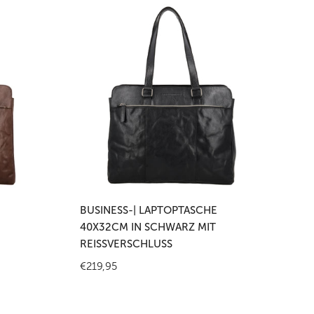
Business-
|
Laptoptasche
40x32cm
in
Schwarz
mit
Reißverschluss
en
In den Warenkorb legen
BUSINESS-| LAPTOPTASCHE
40X32CM IN SCHWARZ MIT
REISSVERSCHLUSS
Regulärer
€219,95
Preis