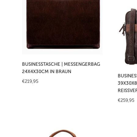
g
Messengerbag
Laptopta
24x4x30cm
39x30x8
:
in
in
Braun
Braun
mit
Reißversc
In den Warenkorb legen
In
BUSINESSTASCHE | MESSENGERBAG
24X4X30CM IN BRAUN
BUSINES
Regulärer
€219,95
39X30X8
Preis
REISSVE
Reguläre
€259,95
Preis
Business-
Business
|
|