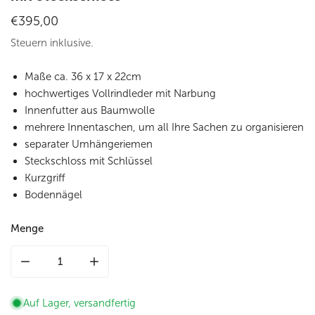
Regulärer
€395,00
Preis
Steuern inklusive.
Maße ca. 36 x 17 x 22cm
hochwertiges Vollrindleder mit Narbung
Innenfutter aus Baumwolle
mehrere Innentaschen, um all Ihre Sachen zu organisieren
separater Umhängeriemen
Steckschloss mit Schlüssel
Kurzgriff
Bodennägel
Menge
Menge für Arzttasche|Doctor Bag aus Leder in Cognac mit S
Menge für Arzttasche|Doctor Bag aus Leder 
Auf Lager, versandfertig