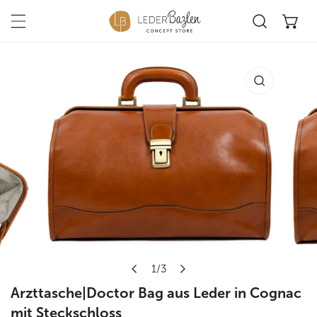
Na
Inhalt springen
duktinformationen springen
Öffnen Sie Medien in der Galerieansicht
1
/
3
von
Arzttasche|Doctor Bag aus Leder in Cognac
mit Steckschloss