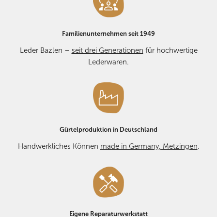
Verfügung.
Bei
Reklamationen aufgrund von Mängeln
kontaktieren Sie
Familienunternehmen seit 1949
uns bitte vorab – wir helfen Ihnen schnell und unkompliziert
weiter. KONTAKT:
E-MAIL
oder Telefon +49 7123 2534.
Leder Bazlen –
seit drei Generationen
für hochwertige
Lederwaren.
Gürtelproduktion in Deutschland
Handwerkliches Können
made in Germany, Metzingen
.
Eigene Reparaturwerkstatt