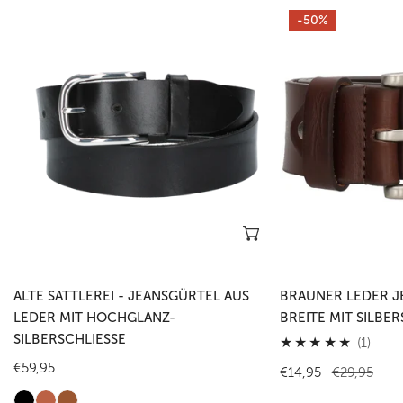
Alte
Brauner
-50%
Sattlerei
Leder
-
Jeansgürtel
Jeansgürtel
4cm
aus
Breite
Leder
mit
mit
Silberschließe
Hochglanz-
Silberschließe
Optionen wählen
ALTE SATTLEREI - JEANSGÜRTEL AUS
BRAUNER LEDER J
LEDER MIT HOCHGLANZ-
BREITE MIT SILBER
SILBERSCHLIESSE
1
(1)
Gesa
Regulärer
€59,95
Verkaufspreis
€14,95
Regulärer
€29,95
Preis
Preis