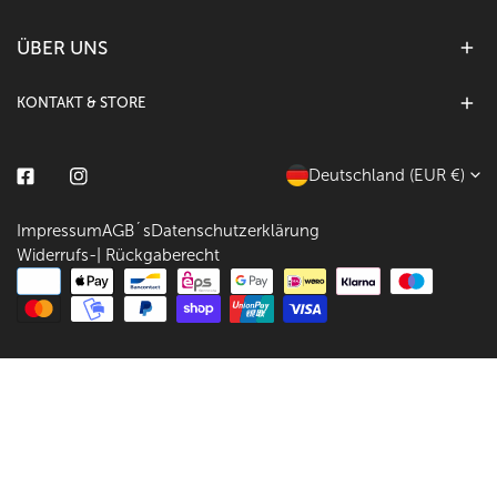
ÜBER UNS
KONTAKT & STORE
L
Deutschland (EUR €)
Facebook
Instagram
a
Impressum
AGB´s
Datenschutzerklärung
n
Widerrufs-| Rückgaberecht
d
Zahlungsarten
/
R
e
g
i
o