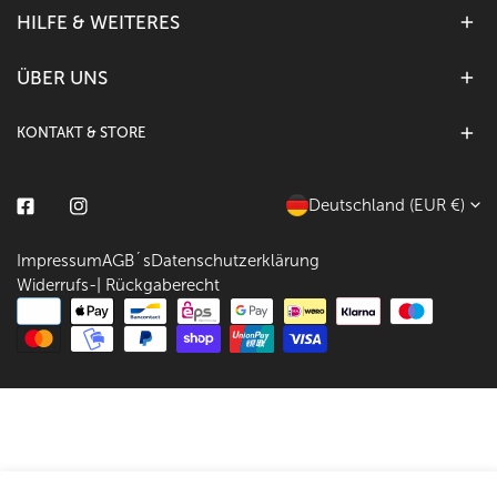
HILFE & WEITERES
ÜBER UNS
KONTAKT & STORE
L
Deutschland (EUR €)
Facebook
Instagram
a
Impressum
AGB´s
Datenschutzerklärung
n
Widerrufs-| Rückgaberecht
d
Zahlungsarten
/
R
e
g
i
Menge