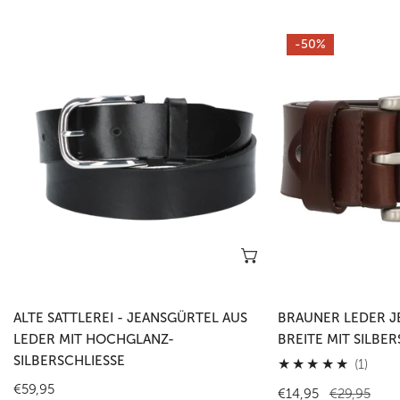
Alte
Brauner
-50%
Sattlerei
Leder
-
Jeansgürtel
Jeansgürtel
4cm
aus
Breite
Leder
mit
mit
Silberschließe
Hochglanz-
Silberschließe
Optionen wählen
ALTE SATTLEREI - JEANSGÜRTEL AUS
BRAUNER LEDER J
LEDER MIT HOCHGLANZ-
BREITE MIT SILBER
SILBERSCHLIESSE
1
(1)
Gesa
Regulärer
€59,95
Verkaufspreis
€14,95
Regulärer
€29,95