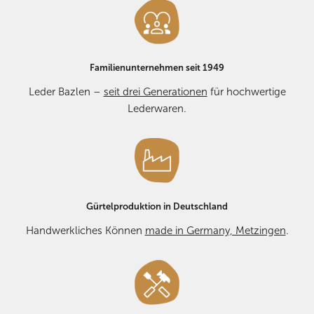
Retourenlabel (6,95 €)
stellen wir Ihnen
kostenlos
zur
Verfügung.
Bei
Reklamationen aufgrund von Mängeln
kontaktieren Sie
Familienunternehmen seit 1949
uns bitte vorab – wir helfen Ihnen schnell und unkompliziert
weiter. KONTAKT:
E-MAIL
oder Telefon +49 7123 2534.
Leder Bazlen –
seit drei Generationen
für hochwertige
Lederwaren.
Gürtelproduktion in Deutschland
Handwerkliches Können
made in Germany, Metzingen
.