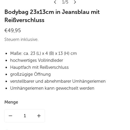
1
/
5
von
Bodybag 23x13cm in Jeansblau mit
Reißverschluss
Regulärer
€49,95
Preis
Steuern inklusive.
Maße: ca. 23 (L) x 4 (B) x 13 (H) cm
hochwertiges Vollrindleder
Hauptfach mit Reißverschluss
großzügige Öffnung
verstellbarer und abnehmbarer Umhängeriemen
Umhängeriemen kann gewechselt werden
Menge
Menge für Bodybag 23x13cm in Jeansblau mit Reißverschlu
Menge für Bodybag 23x13cm in Jeansblau mi