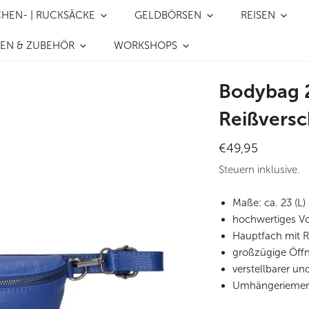
CHEN- | RUCKSÄCKE
GELDBÖRSEN
REISEN
REN & ZUBEHÖR
WORKSHOPS
Bodybag 2
Reißversc
Regulärer
€49,95
Preis
Steuern inklusive.
Maße: ca. 23 (L) 
hochwertiges Vo
Hauptfach mit R
großzügige Öff
verstellbarer 
Umhängeriemen