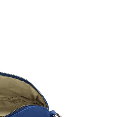
vorausgesetzt, die 
die
Rechnung
der 
Bei Umtausch | Ret
die
erneuten Versa
Ihnen
kostenlos
zu
Bei
Reklamationen
– wir helfen Ihnen
oder Telefon +49 7