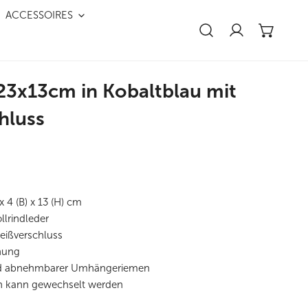
Nah 
ACCESSOIRES
Einloggen
3x13cm in Kobaltblau mit
hluss
x 4 (B) x 13 (H) cm
llrindleder
eißverschluss
nung
und abnehmbarer Umhängeriemen
 kann gewechselt werden