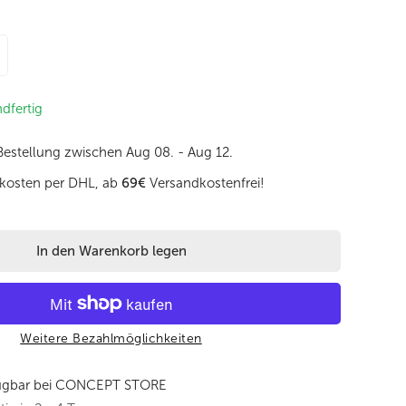
ag 23x13cm in Kobaltblau mit Reißverschluss verringern
enge für Bodybag 23x13cm in Kobaltblau mit Reißverschluss er
ndfertig
 Bestellung zwischen
Aug 08. - Aug 12.
kosten per DHL, ab
69€
Versandkostenfrei!
In den Warenkorb legen
Weitere Bezahlmöglichkeiten
ügbar bei
CONCEPT STORE