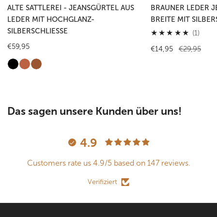
ALTE SATTLEREI - JEANSGÜRTEL AUS
BRAUNER LEDER J
LEDER MIT HOCHGLANZ-
BREITE MIT SILBER
SILBERSCHLIESSE
1
(1)
Gesa
Regulärer
€59,95
Verkaufspreis
€14,95
Regulärer
€29,95
Preis
Preis
Das sagen unsere Kunden über uns!
4.9
Customers rate us 4.9/5 based on 147 reviews.
Verifiziert