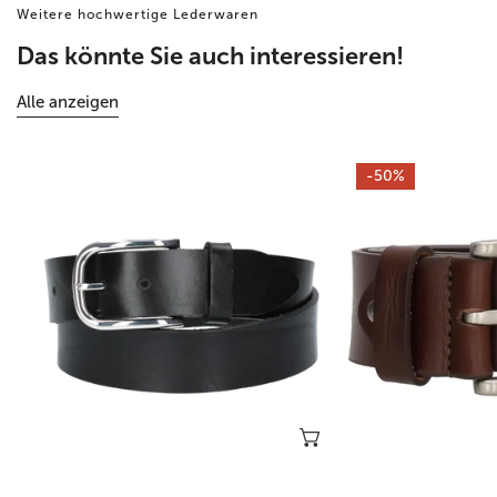
Weitere hochwertige Lederwaren
Das könnte Sie auch interessieren!
Alle anzeigen
Alte
Brauner
-50%
Sattlerei
Leder
-
Jeansgürtel
Jeansgürtel
4cm
aus
Breite
Leder
mit
mit
Silberschließe
Hochglanz-
Silberschließe
Optionen wählen