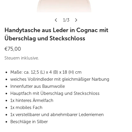
Öffnen Sie Medien in der Galerieansicht
1
/
3
von
Handytasche aus Leder in Cognac mit
Überschlag und Steckschloss
Regulärer
€75,00
Preis
Steuern inklusive.
Maße: ca. 12,5 (L) x 4 (B) x 18 (H) cm
weiches Vollrindleder mit gleichmäßiger Narbung
Innenfutter aus Baumwolle
Hauptfach mit Überschlag und Steckschloss
1x hinteres Ärmelfach
1x mobiles Fach
1x verstellbarer und abnehmbarer Lederriemen
Beschläge in Silber