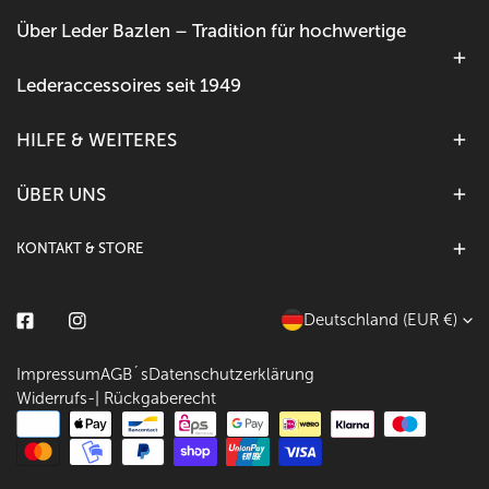
Über Leder Bazlen – Tradition für hochwertige
Lederaccessoires seit 1949
HILFE & WEITERES
ÜBER UNS
KONTAKT & STORE
L
Deutschland (EUR €)
Facebook
Instagram
a
Impressum
AGB´s
Datenschutzerklärung
n
Widerrufs-| Rückgaberecht
d
Zahlungsarten
/