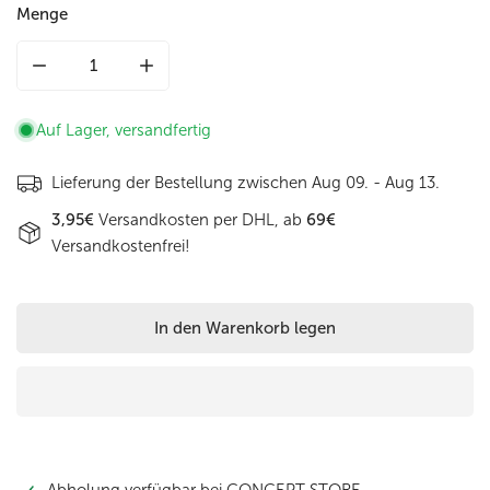
Menge
Menge für Handytasche aus Leder in Cognac mit Überschla
Menge für Handytasche aus Leder in Cognac 
Auf Lager, versandfertig
Lieferung der Bestellung zwischen
Aug 09. - Aug 13.
3,95€
Versandkosten per DHL, ab
69€
Versandkostenfrei!
In den Warenkorb legen
Abholung verfügbar bei
CONCEPT STORE