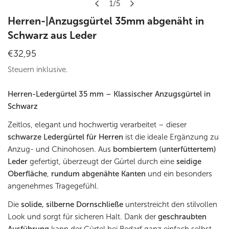
1
/
5
von
Herren-|Anzugsgürtel 35mm abgenäht in
Schwarz aus Leder
Regulärer
€32,95
Preis
Steuern inklusive.
Herren-Ledergürtel 35 mm – Klassischer Anzugsgürtel in
Schwarz
Zeitlos, elegant und hochwertig verarbeitet – dieser
schwarze Ledergürtel für Herren
ist die ideale Ergänzung zu
Anzug- und Chinohosen. Aus
bombiertem (unterfüttertem)
Leder
gefertigt, überzeugt der Gürtel durch eine
seidige
Oberfläche
,
rundum abgenähte Kanten
und ein besonders
angenehmes Tragegefühl.
Die
solide, silberne Dornschließe
unterstreicht den stilvollen
Look und sorgt für sicheren Halt. Dank der
geschraubten
Ausführung
kann der Gürtel bei Bedarf ganz einfach selbst