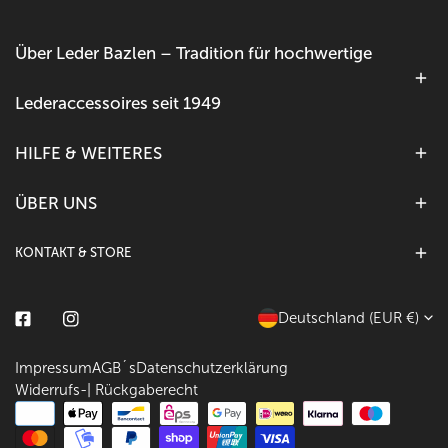
Über Leder Bazlen – Tradition für hochwertige
Lederaccessoires seit 1949
HILFE & WEITERES
ÜBER UNS
KONTAKT & STORE
L
Deutschland (EUR €)
Facebook
Instagram
a
Impressum
AGB´s
Datenschutzerklärung
n
Widerrufs-| Rückgaberecht
d
Zahlungsarten
/