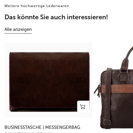
Weitere hochwertige Lederwaren
Das könnte Sie auch interessieren!
Alle anzeigen
Businesstasche
Business-
|
|
Messengerbag
Laptoptasche
24x4x30cm
39x30x8cm
in
in
Braun
Braun
mit
Reißverschluss
In den Warenkorb le
BUSINESSTASCHE | MESSENGERBAG