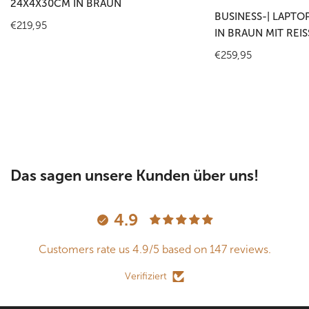
24X4X30CM IN BRAUN
BUSINESS-| LAPT
Regulärer
€219,95
IN BRAUN MIT REI
Preis
Regulärer
€259,95
Preis
Das sagen unsere Kunden über uns!
4.9
Customers rate us 4.9/5 based on 147 reviews.
Verifiziert