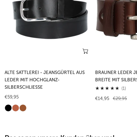
aus
Breite
Leder
mit
mit
Silberschließe
Hochglanz-
Silberschließe
Optionen wählen
ALTE SATTLEREI - JEANSGÜRTEL AUS
BRAUNER LEDER J
LEDER MIT HOCHGLANZ-
BREITE MIT SILBER
SILBERSCHLIESSE
1
(1)
Gesa
Regulärer
€59,95
Verkaufspreis
€14,95
Regulärer
€29,95
Preis
Preis