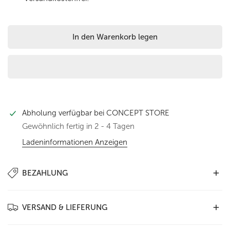
In den Warenkorb legen
Abholung verfügbar bei
CONCEPT STORE
Gewöhnlich fertig in 2 - 4 Tagen
Ladeninformationen Anzeigen
BEZAHLUNG
In unserem Shop stehen Ihnen folgende
Zahlungsarten zur
VERSAND & LIEFERUNG
Verfügung
:
PayPal
,
Kauf auf Rechnung
,
Kreditkarte
(Visa,
Mastercard, Amex) sowie
Vorkasse
. Wählen Sie einfach die