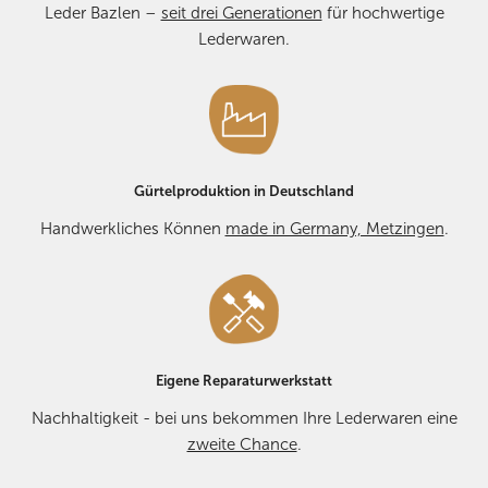
weiter. KONTAKT:
E-MAIL
oder Telefon +49 7123 2534.
Leder Bazlen –
seit drei Generationen
für hochwertige
Lederwaren.
Gürtelproduktion in Deutschland
Handwerkliches Können
made in Germany, Metzingen
.
Eigene Reparaturwerkstatt
Nachhaltigkeit - bei uns bekommen Ihre Lederwaren eine
zweite Chance
.