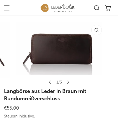
Na
Inhalt springen
duktinformationen springen
Öffnen Sie Medien in der Galerieansicht
1
/
3
von
Langbörse aus Leder in Braun mit
Rundumreißverschluss
Regulärer
€55,00
Preis
Steuern inklusive.