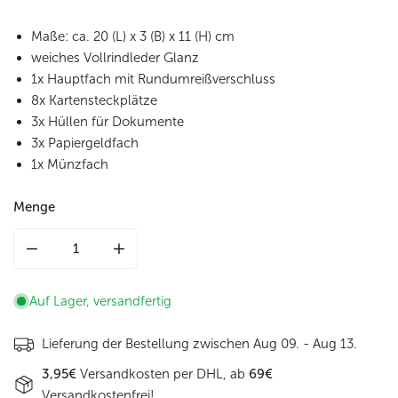
Maße: ca. 20 (L) x 3 (B) x 11 (H) cm
weiches Vollrindleder Glanz
1x Hauptfach mit Rundumreißverschluss
8x Kartensteckplätze
3x Hüllen für Dokumente
3x Papiergeldfach
1x Münzfach
Menge
Menge für Langbörse aus Leder in Braun mit Rundumreißve
Menge für Langbörse aus Leder in Braun mi
Auf Lager, versandfertig
Lieferung der Bestellung zwischen
Aug 09. - Aug 13.
3,95€
Versandkosten per DHL, ab
69€
Versandkostenfrei!