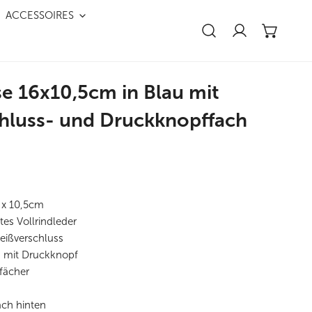
Nah 
ACCESSOIRES
Einloggen
e 16x10,5cm in Blau mit
hluss- und Druckknopffach
 x 10,5cm
es Vollrindleder
eißverschluss
h mit Druckknopf
nfächer
e
ach hinten