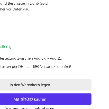
 und Beschläge in Light-Gold
cher vor Datenklau)
börse 16x10,5cm in Blau mit Reißverschluss- und Druckknopffa
enge für Lederbörse 16x10,5cm in Blau mit Reißverschluss- un
ndfertig
 Bestellung zwischen
Aug 07. - Aug 11.
kosten per DHL, ab
69€
Versandkostenfrei!
In den Warenkorb legen
Weitere Bezahlmöglichkeiten