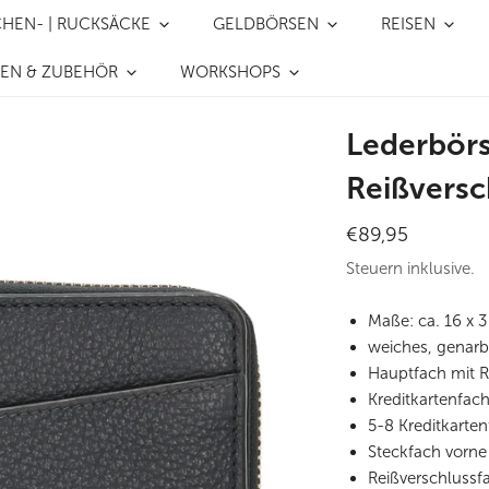
CHEN- | RUCKSÄCKE
GELDBÖRSEN
REISEN
REN & ZUBEHÖR
WORKSHOPS
Lederbörs
Reißversc
Regulärer
€89,95
Preis
Steuern inklusive.
Maße: ca. 16
x 3
weiches, genarbt
Hauptfach mit R
Kreditkartenfac
5-8 Kreditkarte
Steckfach vorn
Reißverschlussf