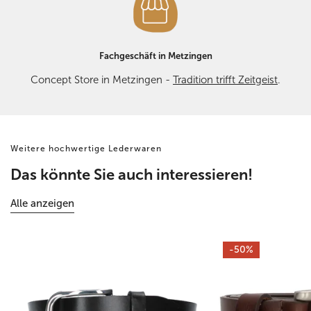
Fachgeschäft in Metzingen
Concept Store in Metzingen -
Tradition trifft Zeitgeist
.
Weitere hochwertige Lederwaren
Das könnte Sie auch interessieren!
Alle anzeigen
Alte
Brauner
-50%
Sattlerei
Leder
-
Jeansgürtel
Jeansgürtel
4cm
aus
Breite