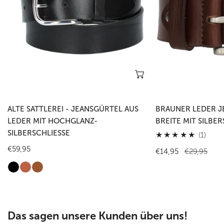
Leder
mit
mit
Silberschließe
Hochglanz-
Silberschließe
Optionen wählen
ALTE SATTLEREI - JEANSGÜRTEL AUS
BRAUNER LEDER J
LEDER MIT HOCHGLANZ-
BREITE MIT SILBER
SILBERSCHLIESSE
1
(1)
Gesa
Regulärer
€59,95
Verkaufspreis
€14,95
Regulärer
€29,95
Preis
Preis
Das sagen unsere Kunden über uns!