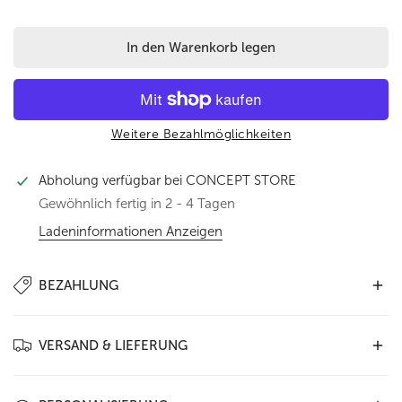
In den Warenkorb legen
Weitere Bezahlmöglichkeiten
Abholung verfügbar bei
CONCEPT STORE
Gewöhnlich fertig in 2 - 4 Tagen
Ladeninformationen Anzeigen
BEZAHLUNG
In unserem Shop stehen Ihnen folgende
Zahlungsarten zur
VERSAND & LIEFERUNG
Verfügung
:
PayPal
,
Kauf auf Rechnung
,
Kreditkarte
(Visa,
Mastercard, Amex) sowie
Vorkasse
. Wählen Sie einfach die
Wir liefern weltweit –
ausschließlich mit DHL
. Innerhalb