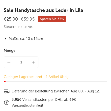
von
Sale Handytasche aus Leder in Lila
Verkaufspreis
€25,00
Regulärer
€39,95
Sparen Sie
37%
Preis
Steuern inklusive.
Maße: ca. 10 x 16cm
Menge
Menge für Sale Handytasche aus Leder in Lila verringern
Menge für Sale Handytasche aus Leder in Lil
Geringer Lagerbestand - 1 Artikel übrig
Lieferung der Bestellung zwischen
Aug 08. - Aug 12.
3,95€
Versandkosten per DHL, ab
69€
Versandkostenfrei!