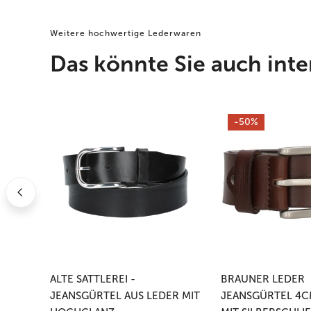
Weitere hochwertige Lederwaren
Das könnte Sie auch inte
Alte
Brauner
-50%
Sattlerei
Leder
-
Jeansgürtel
Jeansgürtel
4cm
aus
Breite
Leder
mit
mit
Silberschließe
Hochglanz-
Silberschließe
ALTE SATTLEREI -
BRAUNER LEDER
JEANSGÜRTEL AUS LEDER MIT
JEANSGÜRTEL 4C