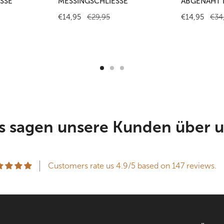
SSE
MESSINGSCHLIESSE
ABGENÄHT 
Verkaufspreis
€14,95
Regulärer
€29,95
Verkaufsprei
€14,95
Regulärer
€34
amtbewertungen
Preis
Preis
s sagen unsere Kunden über u
Customers rate us 4.9/5 based on 147 reviews.