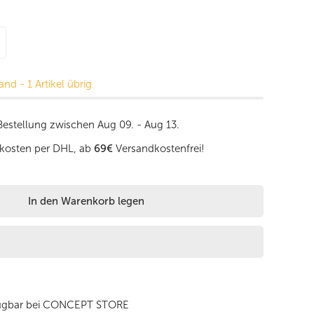
 Handytasche aus Leder in Taupe mit Kette zum Umhängen verri
enge für Sale Handytasche aus Leder in Taupe mit Kette zum 
nd - 1 Artikel übrig
 Bestellung zwischen
Aug 09. - Aug 13.
kosten per DHL, ab
69€
Versandkostenfrei!
In den Warenkorb legen
ügbar bei
CONCEPT STORE