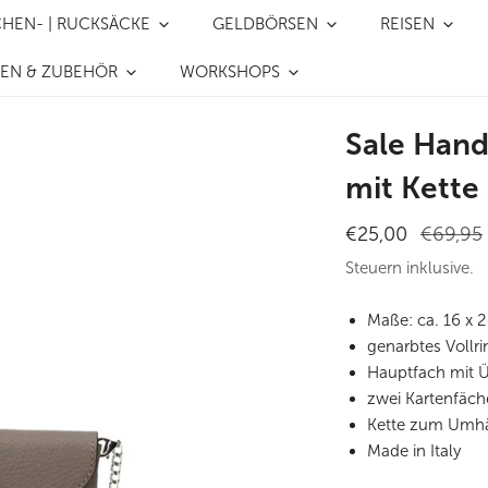
CHEN- | RUCKSÄCKE
GELDBÖRSEN
REISEN
REN & ZUBEHÖR
WORKSHOPS
Sale Hand
mit Kett
Verkaufspreis
€25,00
Regulärer
€69,95
Preis
Steuern inklusive.
Maße: ca. 16 x 
genarbtes Vollri
Hauptfach mit 
zwei Kartenfäch
Kette zum Umh
Made in Italy