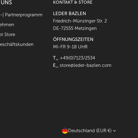
 UNS
KONTAKT & STORE
LEDER BAZLEN
te-| Partnerprogramm
Friedrich-Münzinger Str. 2
nehmen
DE-72555 Metzingen
t Store
ÖFFNUNGSZEITEN
Geschäftskunden
MI-FR 9-18 UHR
T_
+49(0)7123/2534
E_
store@leder-bazlen.com
L
Deutschland (EUR €)