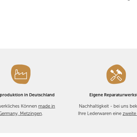
Fragen Sie uns ein
vorausgesetzt, die 
die
Rechnung
der 
Bei Umtausch | Ret
die
erneuten Versa
Ihnen
kostenlos
zu
Bei
Reklamationen
– wir helfen Ihnen
oder Telefon +49 7
produktion in Deutschland
Eigene Reparaturwerkst
erkliches Können
made in
Nachhaltigkeit - bei uns 
Germany, Metzingen
.
Ihre Lederwaren eine
zweite