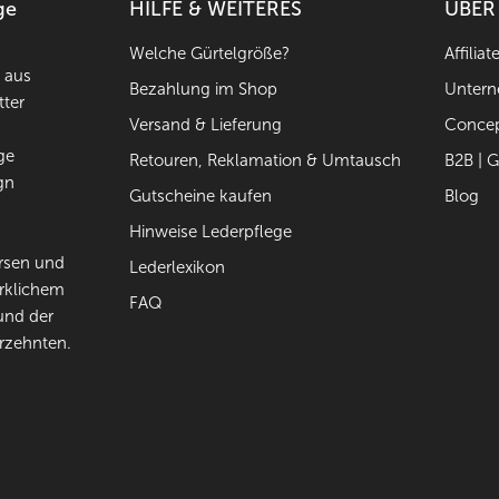
ge
HILFE & WEITERES
ÜBER
Welche Gürtelgröße?
Affilia
n aus
Bezahlung im Shop
Unter
tter
Versand & Lieferung
Concep
ge
Retouren, Reklamation & Umtausch
B2B | 
gn
Gutscheine kaufen
Blog
Hinweise Lederpflege
örsen und
Lederlexikon
erklichem
FAQ
und der
rzehnten.