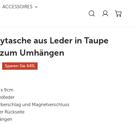
Nah 
ACCESSOIRES
Einloggen
ytasche aus Leder in Taupe
e zum Umhängen
Sparen Sie
64%
2 x 9cm
ndleder
Überschlag und Magnetverschluss
er Rückseite
ängen