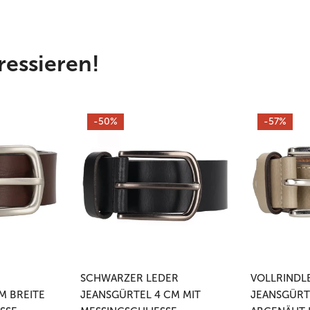
ressieren!
Schwarzer
Vollrindleder
-50%
-57%
Leder
Jeansgürtel
Jeansgürtel
4cm
4
abgenäht
cm
in
mit
Taupe
Messingschließe
SCHWARZER LEDER
VOLLRINDL
M BREITE
JEANSGÜRTEL 4 CM MIT
JEANSGÜRT