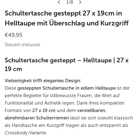
1
/
8
von
Schultertasche gesteppt 27 x 19cm in
Helltaupe mit Überschlag und Kurzgriff
Regulärer
€49,95
Preis
Steuern inklusive.
Schultertasche gesteppt – Helltaupe | 27 x
19 cm
Vielseitigkeit trifft elegantes Design:
Diese
gesteppten Schultertasche in edlem Helltaupe
ist der
perfekte Begleiter für stilbewusste Frauen, die Wert auf
Funktionalität und Ästhetik legen. Dank ihres kompakten
Formats von
27 x 19 cm
und dem
verstellbaren,
abnehmbaren Schulterriemen
lässt sie sich sowohl klassisch
als Handtasche am Kurzgriff tragen als auch entspannt als
Crossbody-Variante.