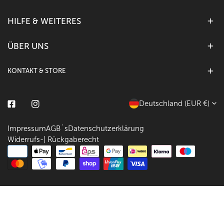
HILFE & WEITERES
ÜBER UNS
KONTAKT & STORE
L
Deutschland (EUR €)
Facebook
Instagram
a
Impressum
AGB´s
Datenschutzerklärung
n
Widerrufs-| Rückgaberecht
d
Zahlungsarten
/
R
e
g