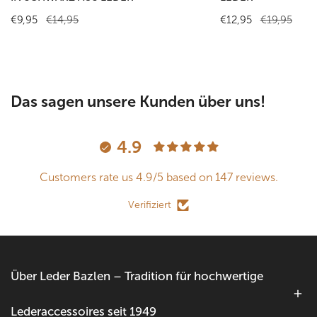
Verkaufspreis
€9,95
Regulärer
€14,95
Verkaufspreis
€12,95
Regulärer
€19,95
Preis
Preis
Das sagen unsere Kunden über uns!
4.9
Customers rate us 4.9/5 based on 147 reviews.
Verifiziert
Über Leder Bazlen – Tradition für hochwertige
Lederaccessoires seit 1949