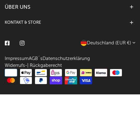
ÜBER UNS
KONTAKT & STORE
L
Deutschland (EUR €)
Facebook
Instagram
a
Impressum
AGB´s
Datenschutzerklärung
n
Widerrufs-| Rückgaberecht
d
Zahlungsarten
/
R
e
g
i
o