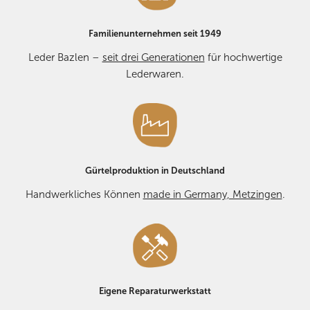
Bei
Reklamationen aufgrund von Mängeln
kontaktieren Sie
Familienunternehmen seit 1949
uns bitte vorab – wir helfen Ihnen schnell und unkompliziert
weiter. KONTAKT:
E-MAIL
oder Telefon +49 7123 2534.
Leder Bazlen –
seit drei Generationen
für hochwertige
Lederwaren.
Gürtelproduktion in Deutschland
Handwerkliches Können
made in Germany, Metzingen
.
Eigene Reparaturwerkstatt