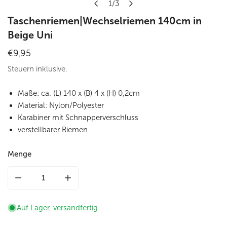
1
/
3
von
Taschenriemen|Wechselriemen 140cm in
Beige Uni
Regulärer
€9,95
Preis
Steuern inklusive.
Maße: ca. (L) 140 x (B) 4 x (H) 0,2cm
Material: Nylon/Polyester
Karabiner mit
Schnapperverschluss
verstellbarer Riemen
Menge
Menge für Taschenriemen|Wechselriemen 140cm in Beige U
Menge für Taschenriemen|Wechselriemen 14
Auf Lager, versandfertig