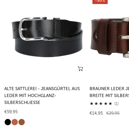
-50%
Sattlerei
Leder
-
Jeansgürtel
Jeansgürtel
4cm
aus
Breite
Leder
mit
mit
Silberschließe
Hochglanz-
Silberschließe
Optionen wählen
ALTE SATTLEREI - JEANSGÜRTEL AUS
BRAUNER LEDER J
LEDER MIT HOCHGLANZ-
BREITE MIT SILBER
SILBERSCHLIESSE
1
(1)
Gesa
Regulärer
€59,95
Verkaufspreis
€14,95
Regulärer
€29,95
Preis
Preis